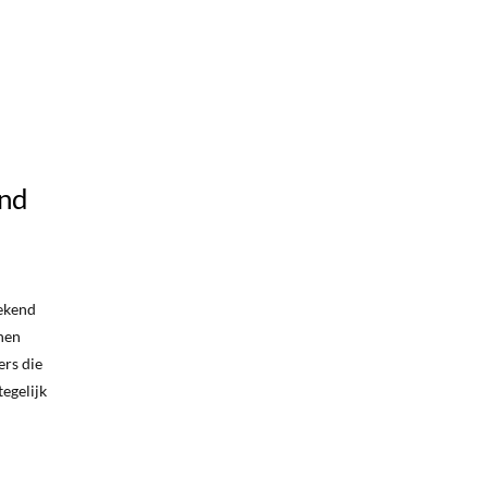
ond
bekend
nen
ers die
egelijk