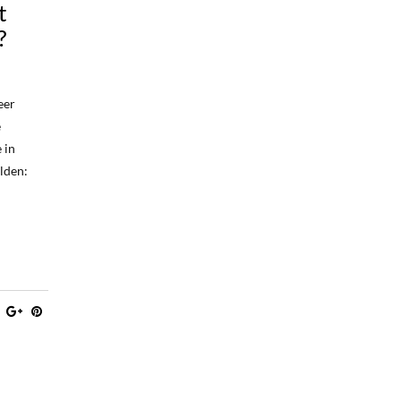
t
?
eer
e
 in
lden: