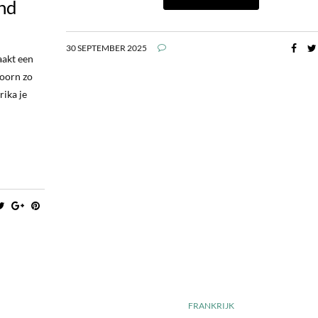
and
30 SEPTEMBER 2025
aakt een
hoorn zo
rika je
FRANKRIJK