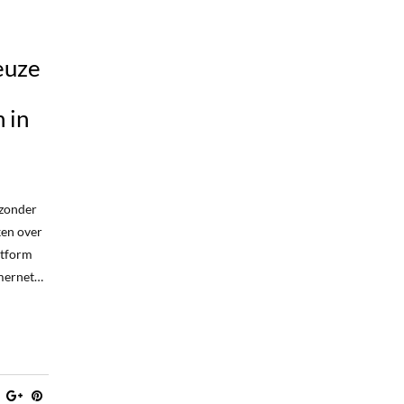
euze
 in
 zonder
ken over
atform
amernet…