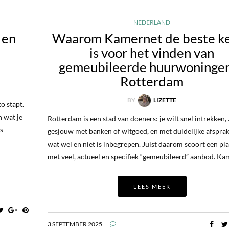
NEDERLAND
 en
Waarom Kamernet de beste k
is voor het vinden van
gemeubileerde huurwoningen
Rotterdam
BY
LIZETTE
to stapt.
n wat je
Rotterdam is een stad van doeners: je wilt snel intrekken,
ms
gesjouw met banken of witgoed, en met duidelijke afspra
wat wel en niet is inbegrepen. Juist daarom scoort een pl
met veel, actueel en specifiek “gemeubileerd” aanbod. K
LEES MEER
3 SEPTEMBER 2025