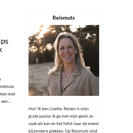
Reismuts
ips
k
n
indeloze
eze stad
, een…
Hoi! Ik ben Lizette. Reizen is mijn
grote passie. Ik ga met mijn gezin zo
vaak als kan en het liefst naar de meest
bijzondere plekken. Op Reismuts vind