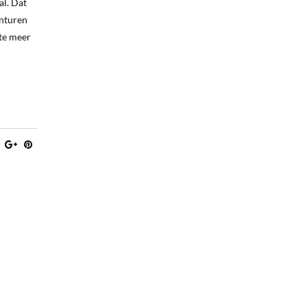
al. Dat
onturen
 te meer