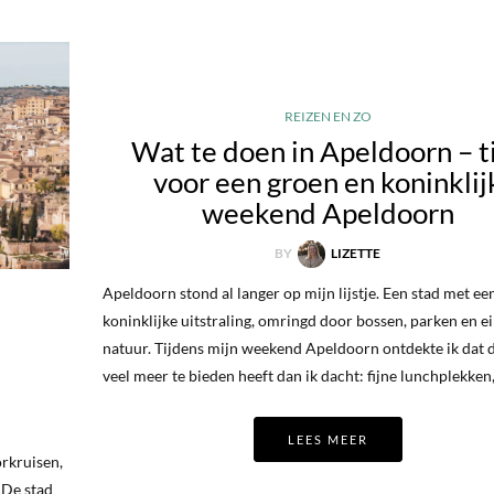
REIZEN EN ZO
Wat te doen in Apeldoorn – t
voor een groen en koninklij
weekend Apeldoorn
BY
LIZETTE
Apeldoorn stond al langer op mijn lijstje. Een stad met ee
koninklijke uitstraling, omringd door bossen, parken en e
e
natuur. Tijdens mijn weekend Apeldoorn ontdekte ik dat d
veel meer te bieden heeft dan ik dacht: fijne lunchplekken
LEES MEER
orkruisen,
 De stad