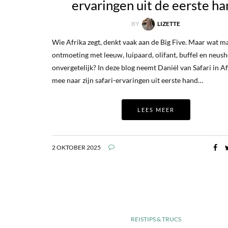
ervaringen uit de eerste h
BY
LIZETTE
Wie Afrika zegt, denkt vaak aan de Big Five. Maar wat m
ontmoeting met leeuw, luipaard, olifant, buffel en neus
onvergetelijk? In deze blog neemt Daniël van Safari in Af
mee naar zijn safari-ervaringen uit eerste hand…
LEES MEER
2 OKTOBER 2025
REISTIPS & TRUCS