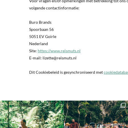
Voor vragen en/of opmerkingen met betrekking tot ons c
volgende contactinformatie:
Buro Brands
Spoorbaan 56
5051 EV Goirle
Nederland
Site:
https://www.reismuts.nl
E-mail:
lizette@
reismuts.nl
Dit Cookiebeleid is gesynchroniseerd met
cookiedataba