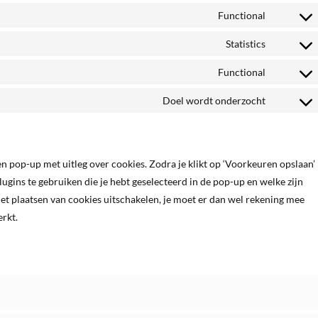
to
Functional
Consent
service
to
Statistics
wordfenc
Consent
service
to
Functional
wordpres
Consent
service
to
Doel wordt onderzocht
google-
Consent
service
analytics
to
complian
service
diversen
en pop-up met uitleg over cookies. Zodra je klikt op ‘Voorkeuren opslaan’
ugins te gebruiken die je hebt geselecteerd in de pop-up en welke zijn
het plaatsen van cookies uitschakelen, je moet er dan wel rekening mee
rkt.