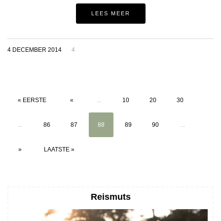
LEES MEER
4 DECEMBER 2014
4
« EERSTE
«
...
10
20
30
...
86
87
88
89
90
...
»
LAATSTE »
Reismuts