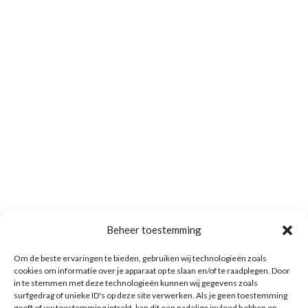
Beheer toestemming
Om de beste ervaringen te bieden, gebruiken wij technologieën zoals
cookies om informatie over je apparaat op te slaan en/of te raadplegen. Door
in te stemmen met deze technologieën kunnen wij gegevens zoals
surfgedrag of unieke ID's op deze site verwerken. Als je geen toestemming
geeft of uw toestemming intrekt, kan dit een nadelige invloed hebben op