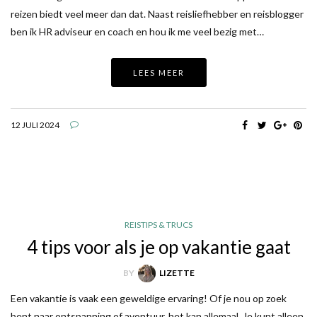
reizen biedt veel meer dan dat. Naast reisliefhebber en reisblogger
ben ik HR adviseur en coach en hou ik me veel bezig met…
LEES MEER
12 JULI 2024
REISTIPS & TRUCS
4 tips voor als je op vakantie gaat
BY
LIZETTE
Een vakantie is vaak een geweldige ervaring! Of je nou op zoek
bent naar ontspanning of avontuur, het kan allemaal. Je kunt alleen