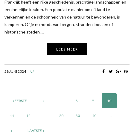
Frankrijk heeft een rijke geschiedenis, prachtige landschappen en
een heerlijke keuken. Een populaire manier om dit land te
verkennen en de schoonheid van de natuur te bewonderen, is
kamperen. Of je nu houdt van bergen, stranden, bossen of
historische steden,…
LEES MEER
28 JUNI 2024
« EERSTE
«
...
8
9
10
11
12
...
20
30
40
...
»
LAATSTE »